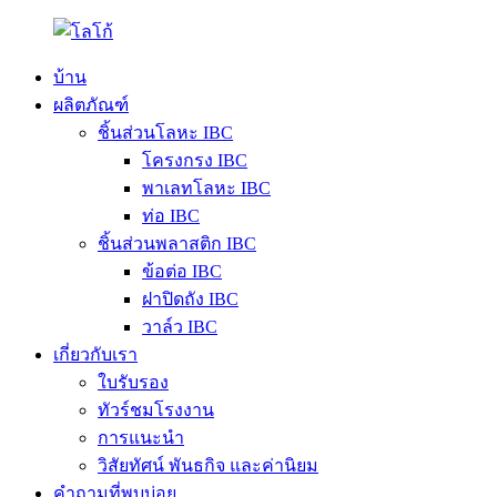
บ้าน
ผลิตภัณฑ์
ชิ้นส่วนโลหะ IBC
โครงกรง IBC
พาเลทโลหะ IBC
ท่อ IBC
ชิ้นส่วนพลาสติก IBC
ข้อต่อ IBC
ฝาปิดถัง IBC
วาล์ว IBC
เกี่ยวกับเรา
ใบรับรอง
ทัวร์ชมโรงงาน
การแนะนำ
วิสัยทัศน์ พันธกิจ และค่านิยม
คำถามที่พบบ่อย