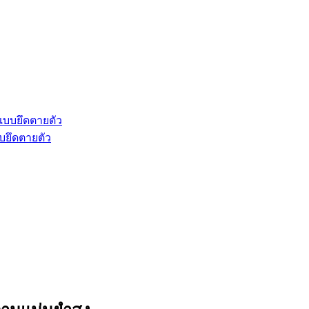
บบยึดตายตัว