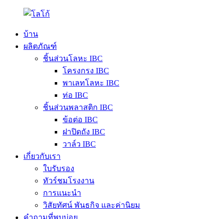
บ้าน
ผลิตภัณฑ์
ชิ้นส่วนโลหะ IBC
โครงกรง IBC
พาเลทโลหะ IBC
ท่อ IBC
ชิ้นส่วนพลาสติก IBC
ข้อต่อ IBC
ฝาปิดถัง IBC
วาล์ว IBC
เกี่ยวกับเรา
ใบรับรอง
ทัวร์ชมโรงงาน
การแนะนำ
วิสัยทัศน์ พันธกิจ และค่านิยม
คำถามที่พบบ่อย