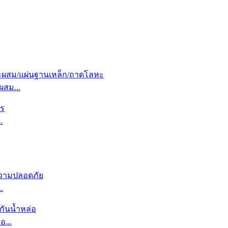
ผสม...
.
.
อ...